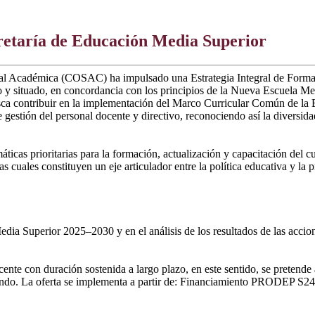
retaría de Educación Media Superior
torial Académica (COSAC) ha impulsado una Estrategia Integral de For
vo y situado, en concordancia con los principios de la Nueva Escuela 
a busca contribuir en la implementación del Marco Curricular Común de
 gestión del personal docente y directivo, reconociendo así la diversi
emáticas prioritarias para la formación, actualización y capacitación d
cuales constituyen un eje articulador entre la política educativa y la p
a Superior 2025–2030 y en el análisis de los resultados de las accione
cente con duración sostenida a largo plazo, en este sentido, se pretend
tando. La oferta se implementa a partir de: Financiamiento PRODEP S247