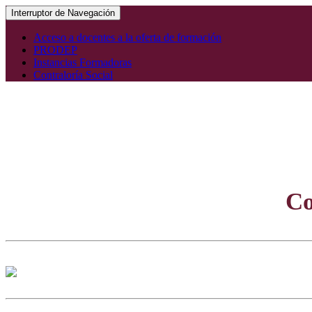
Interruptor de Navegación
Acceso a docentes a la oferta de formación
PRODEP
Instancias Formadoras
Contraloría Social
Co